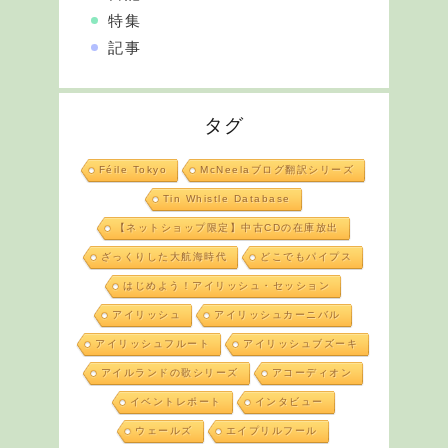
特集
記事
タグ
Féile Tokyo
McNeelaブログ翻訳シリーズ
Tin Whistle Database
【ネットショップ限定】中古CDの在庫放出
ざっくりした大航海時代
どこでもパイプス
はじめよう！アイリッシュ・セッション
アイリッシュ
アイリッシュカーニバル
アイリッシュフルート
アイリッシュブズーキ
アイルランドの歌シリーズ
アコーディオン
イベントレポート
インタビュー
ウェールズ
エイプリルフール