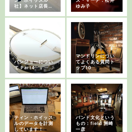
ン・ホイッスル
ズ・マーチ：松井
社】ネット店長の
ゆみ子
楽器メーカー物語1
マンドリンについ
バンジョーについ
てよくある質問ト
て Part4
ップ10
ティン・ホイッス
バンド文化という
ルのデータを計測
もの：field 洲崎
しています！
一彦