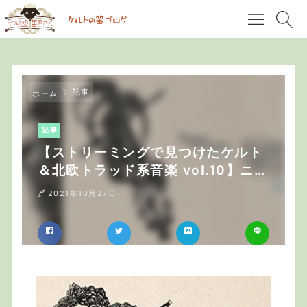
記事
ホーム
記事
【ストリーミングで見つけたケルト
＆北欧トラッド系音楽 vol.10】ニッ
ケルハルパとアイリッシュ・フルー
2021年10月27日
トのデュオ “Alex Kehler &
Nicholas Williams”