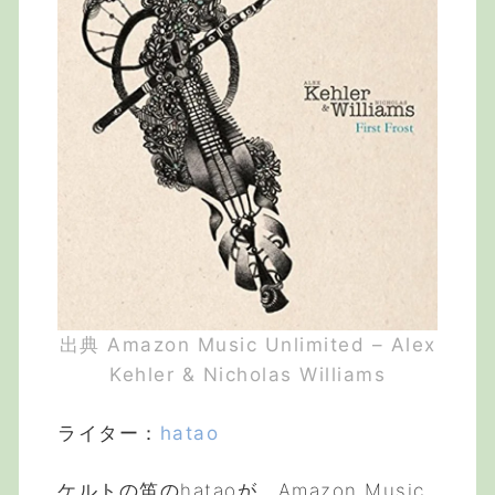
出典 Amazon Music Unlimited – Alex
Kehler & Nicholas Williams
ライター：
hatao
ケルトの笛のhataoが、Amazon Music