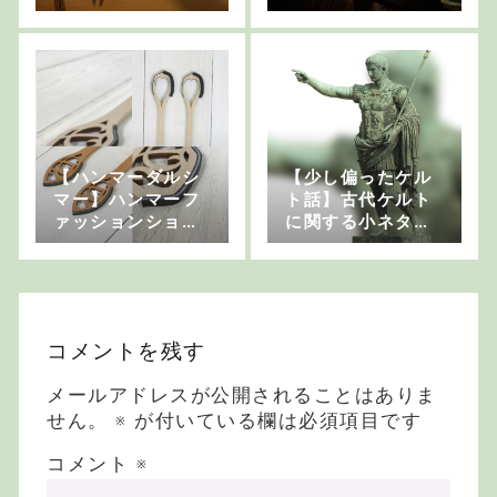
【ハンマーダルシ
【少し偏ったケル
マー】ハンマーフ
ト話】古代ケルト
ァッションショ
に関する小ネタ集
ー！？
「ケルトのみなさ
まが戦う時は●
●」
コメントを残す
メールアドレスが公開されることはありま
せん。
※
が付いている欄は必須項目です
コメント
※