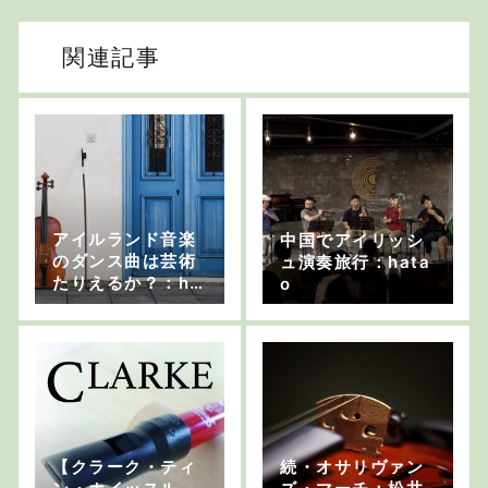
関連記事
アイルランド音楽
中国でアイリッシ
のダンス曲は芸術
ュ演奏旅行：hata
たりえるか？：ha
o
tao
【クラーク・ティ
続・オサリヴァン