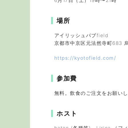
6月17日（土）19時〜21時
場所
アイリッシュパブfield
京都市中京区元法然寺町683 
https://kyotofield.com/
参加費
無料。飲食のご注文をお願い
ホスト