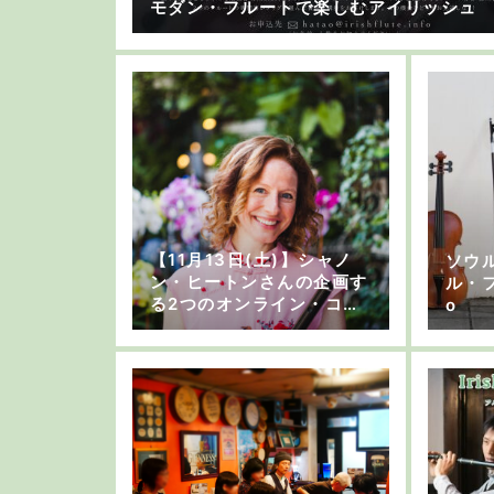
モダン・フルートで楽しむアイリッシュ
【11月13日(土)】シャノ
ソウ
ン・ヒートンさんの企画す
ル・フ
る2つのオンライン・コン
o
サートが見逃せない！