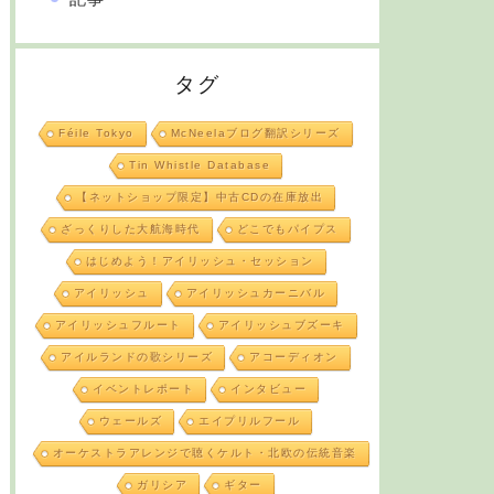
タグ
Féile Tokyo
McNeelaブログ翻訳シリーズ
Tin Whistle Database
【ネットショップ限定】中古CDの在庫放出
ざっくりした大航海時代
どこでもパイプス
はじめよう！アイリッシュ・セッション
アイリッシュ
アイリッシュカーニバル
アイリッシュフルート
アイリッシュブズーキ
アイルランドの歌シリーズ
アコーディオン
イベントレポート
インタビュー
ウェールズ
エイプリルフール
オーケストラアレンジで聴くケルト・北欧の伝統音楽
ガリシア
ギター