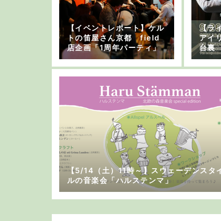
【イベントレポート】ケル
【ラ
トの笛屋さん京都 field
アイ
店企画「1周年パーティ」
台裏
【5/14（土）11時～】スウェーデンスタ
ルの音楽会「ハルステンマ」