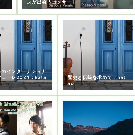
スが出会うコンサート
ルのインターナショナ
ェーレ2024：hata
歴史と伝統を求めて：hat
ao