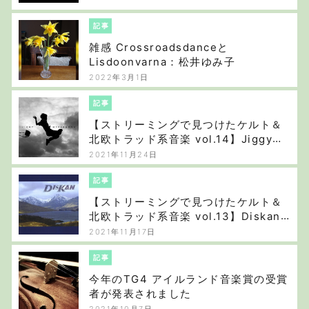
記事
雑感 Crossroadsdanceと
Lisdoonvarna：松井ゆみ子
2022年3月1日
記事
【ストリーミングで見つけたケルト＆
北欧トラッド系音楽 vol.14】Jiggy
“Hypernova”
2021年11月24日
記事
【ストリーミングで見つけたケルト＆
北欧トラッド系音楽 vol.13】Diskan
“Diskan”
2021年11月17日
記事
今年のTG4 アイルランド音楽賞の受賞
者が発表されました
2021年10月7日