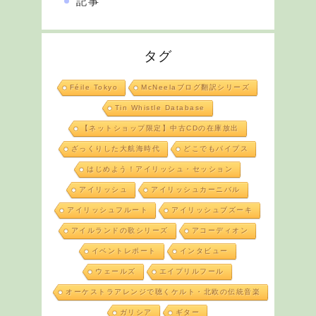
記事
タグ
Féile Tokyo
McNeelaブログ翻訳シリーズ
Tin Whistle Database
【ネットショップ限定】中古CDの在庫放出
ざっくりした大航海時代
どこでもパイプス
はじめよう！アイリッシュ・セッション
アイリッシュ
アイリッシュカーニバル
アイリッシュフルート
アイリッシュブズーキ
アイルランドの歌シリーズ
アコーディオン
イベントレポート
インタビュー
ウェールズ
エイプリルフール
オーケストラアレンジで聴くケルト・北欧の伝統音楽
ガリシア
ギター