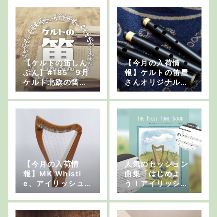
オリジナルグッズ
キー付きアイリッ
など
シュ・フルート、
どこでもパイプス
セッションモデル
など
【ケルトの笛しん
【今月の入荷情
ぶん】#185 9月
報】ケルトの笛屋
ケルト北欧の笛フ
さんオリジナル商
ェス in 東京＆大阪
品やDongDong製
開催決定！
バウロン、Galeon
製フルートなど
【今月の入荷情
人気のセッション
報】MK Whistl
曲集「はじめよ
e、アイリッシュ・
う！アイリッシ
ハープ、ハンマー
ュ・セッション」
ダルシマーなど
がアップグレード
しました！