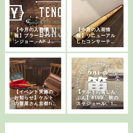
【今月の入荷情
【今月の入荷情
報】ブラーニーバ
報】リニューアル
ンジョー、AP Ja
したコンサーティ
mes 30ボタン ア
ーナ、モルノー製
ングロ・コンサー
作の木製ロー・ホ
ティーナなど
イッスル等
【イベント実施の
【ケルトの笛しん
お知らせ】ケルト
ぶん】#199 秋の
の笛屋さん京都fie
スケジュール、10
ld店2周年記念イベ
月福岡、11月神奈
ント
川と東京へ行きま
す