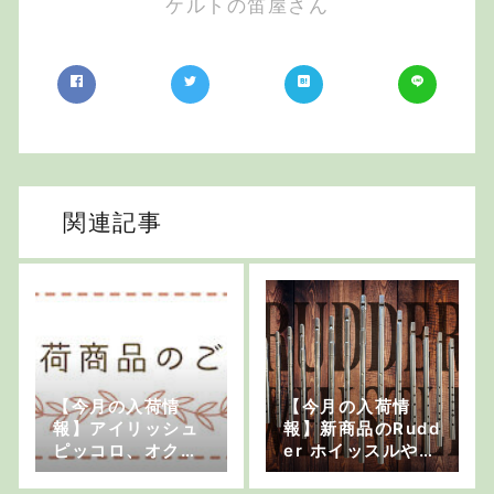
ケルトの笛屋さん
関連記事
【今月の入荷情
【今月の入荷情
報】アイリッシュ
報】新商品のRudd
ピッコロ、オクタ
er ホイッスルやコ
ーブマンドリン、
ンサーティーナ、