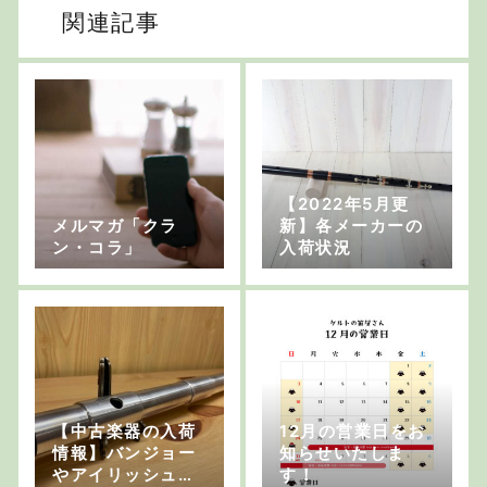
関連記事
【2022年5月更
メルマガ「クラ
新】各メーカーの
ン・コラ」
入荷状況
【中古楽器の入荷
12月の営業日をお
情報】バンジョー
知らせいたしま
やアイリッシュ・
す！