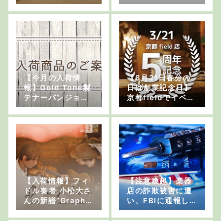
フルート、ピッコ
ロなど
【今月の入荷情
【3月21日春分の
報】Gold Tone製
日は創業記念日】
テナーバンジョ
京都fieldでイベン
ー、中古ティンホ
トを開催します
イッスル各種、中
古柳の笛など
【入荷情報】フィ
【注意喚起】楽器
ドル奏者 小松大さ
店の詐欺被害に遭
んの新譜”Grapho
い、FBIに通報し
s”
ました