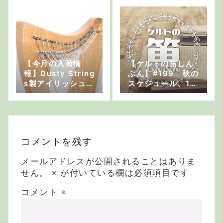
【今月の入荷情
【ケルトの笛しん
報】Dusty String
ぶん】#199 秋の
s製アイリッシュハ
スケジュール、10
ープやSusato製テ
月福岡、11月神奈
ィンホイッスル、
川と東京へ行きま
Galeon製ティンホ
す
イッスルなど
コメントを残す
メールアドレスが公開されることはありま
せん。
※
が付いている欄は必須項目です
コメント
※