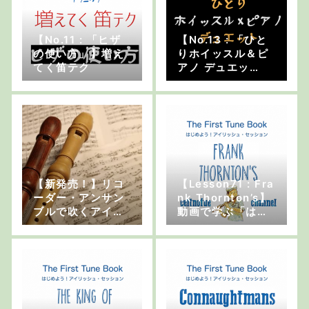
【No.11 : 「ヒザ
【No.13 : 「ひと
の使い方」】増え
りホイッスル＆ピ
てく笛テク
アノ デュエッ
ト」】増えてく笛
テク
【新発売！】リコ
【Lesson71 : Fra
ーダー・アンサン
nk Thornton’s】
ブルで吹くアイリ
動画で学ぶ「はじ
ッシュと北欧音楽
めよう！アイリッ
の楽譜
シュ・セッショ
ン」