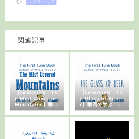
ライフハック
関連記事
【Lesson36 : Th
【Lesson96 : Th
e Mist Covered
e Glass of Bee
Mountains】動画
r】動画で学ぶ「は
で学ぶ「はじめよ
じめよう！アイリ
う！アイリッシ
ッシュ・セッショ
ュ・セッション」
ン」