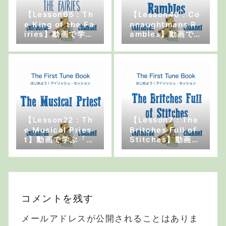
【Lesson65 : Th
【Lesson40 : Co
e King of the Fa
nnaughtmans R
iries】動画で学ぶ
ambles】動画で
「はじめよう！ア
学ぶ「はじめよ
イリッシュ・セッ
う！アイリッシ
ション」
ュ・セッション」
【Lesson22 : Th
【Lesson7 : The
e Musical Pries
Britches Full of
t】動画で学ぶ「は
Stitches】動画で
じめよう！アイリ
学ぶ「はじめよ
ッシュ・セッショ
う！アイリッシ
ン」
ュ・セッション」
コメントを残す
メールアドレスが公開されることはありま