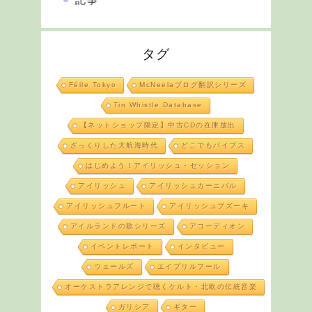
タグ
Féile Tokyo
McNeelaブログ翻訳シリーズ
Tin Whistle Database
【ネットショップ限定】中古CDの在庫放出
ざっくりした大航海時代
どこでもパイプス
はじめよう！アイリッシュ・セッション
アイリッシュ
アイリッシュカーニバル
アイリッシュフルート
アイリッシュブズーキ
アイルランドの歌シリーズ
アコーディオン
イベントレポート
インタビュー
ウェールズ
エイプリルフール
オーケストラアレンジで聴くケルト・北欧の伝統音楽
ガリシア
ギター