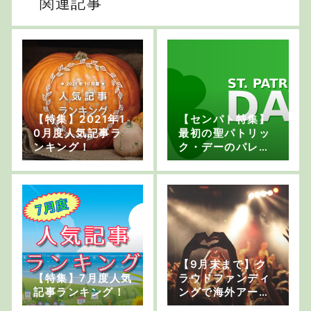
関連記事
【特集】2021年1
【センパト特集】
0月度人気記事ラ
最初の聖パトリッ
ンキング！
ク・デーのパレー
ド
【9月末まで】ク
【特集】7月度人気
ラウドファンディ
記事ランキング！
ングで海外アーテ
ィストを支援しよ