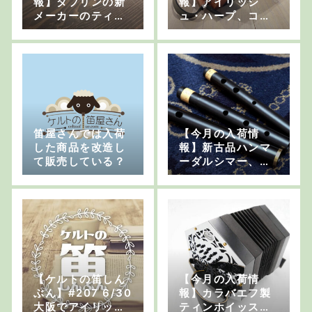
報】ダブリンの新
報】アイリッシ
メーカーのティ
ュ・ハープ、コン
ン・ホイッスル、
サーティーナ、テ
木製アイリッシ
ィンホイッスルケ
ュ・フルート、バ
ースなど
ウロンなど
笛屋さんでは入荷
【今月の入荷情
した商品を改造し
報】新古品ハンマ
て販売している？
ーダルシマー、ポ
リマー製アイリッ
シュ・フルート、
笛ケースなど
【ケルトの笛しん
【今月の入荷情
ぶん】#207 6/30
報】カラバエフ製
大阪でアイリッシ
ティンホイッス