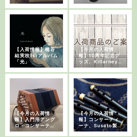
ュ・カーニバルが
ル、ケリーホイッ
開催。音楽に没頭
スル製ローホイッ
する1日を！
スル、コンサーテ
ィーナなど
【入荷情報】櫛谷
【今月の入荷情
結実枝1stアルバム
報】10周年記念グ
「光」
ッズ、Killarney
ティンホイッス
ル、バウロンなど
【今月の入荷情
【今月の入荷情
報】入門用アング
報】コンサーティ
ロ・コンサーティ
ーナ、Susato製ホ
ーナやアイリッシ
イッスル、Jonath