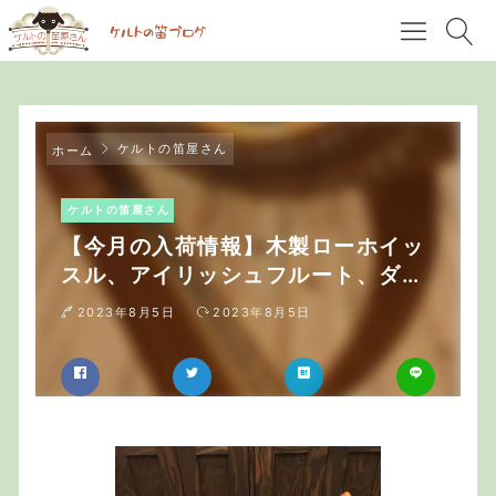
ケルトの笛屋さん
ホーム
ケルトの笛屋さん
【今月の入荷情報】木製ローホイッ
スル、アイリッシュフルート、ダブ
ルストリングハープなど
2023年8月5日
2023年8月5日