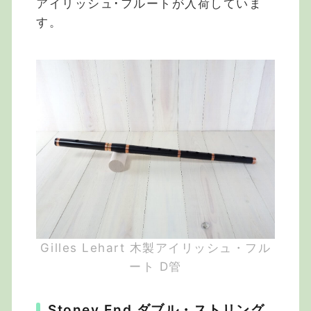
アイリッシュ･フルートが入荷していま
す。
Gilles Lehart 木製アイリッシュ・フル
ート D管
Stoney End ダブル・ストリング