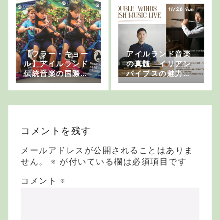
【フラー・キョー
アイルランド音楽
ル】アイルランド
の真髄 イリアン
伝統音楽の国際コ
パイプスの魅力
ンクール
(4)パイプ・チュー
ンとは
コメントを残す
メールアドレスが公開されることはありま
せん。
※
が付いている欄は必須項目です
コメント
※