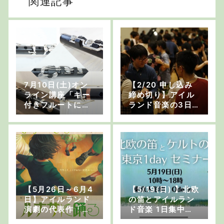
関連記事
7月10日(土)オン
【2/20 申し込み
ライン講座「キー
締め切り】アイル
付きフルートにつ
ランド音楽の3日
いて」開講しま
間の集中講義、IC
す！
Fがオンラインで開
催されます！
【5月26日～6月4
【5/19(日) 】北欧
日】アイルランド
の笛とアイルラン
演劇の代表作「ル
ド音楽 1日集中セ
ナサに踊る」が上
ミナー@東京Ode