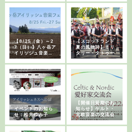
演されます！
Inc
【8/25（金）～2
【スコットランド
7（日）】八ヶ岳ア
夏の風物詩】ミリ
イリッシュ音楽フ
タリー・タトゥー
ェスが開催されま
す！
【開催日延期のお
イベントのお知ら
知らせ】ケルト・
せ：松井ゆみ子
北欧音楽の交流会