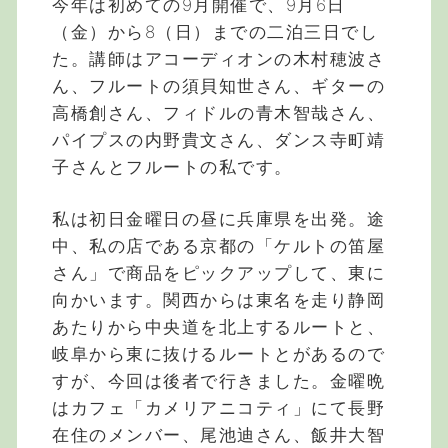
今年は初めての9月開催で、9月6日
（金）から8（日）までの二泊三日でし
た。講師はアコーディオンの木村穂波さ
ん、フルートの須貝知世さん、ギターの
高橋創さん、フィドルの青木智哉さん、
パイプスの内野貴文さん、ダンス寺町靖
子さんとフルートの私です。
私は初日金曜日の昼に兵庫県を出発。途
中、私の店である京都の「ケルトの笛屋
さん」で商品をピックアップして、東に
向かいます。関西からは東名を走り静岡
あたりから中央道を北上するルートと、
岐阜から東に抜けるルートとがあるので
すが、今回は後者で行きました。金曜晩
はカフェ「カメリアニコティ」にて長野
在住のメンバー、尾池迪さん、飯井大智