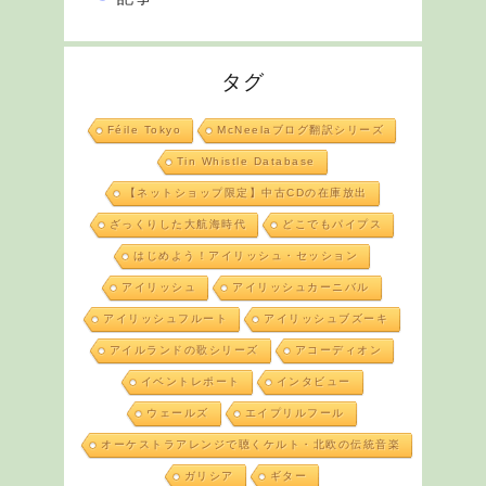
タグ
Féile Tokyo
McNeelaブログ翻訳シリーズ
Tin Whistle Database
【ネットショップ限定】中古CDの在庫放出
ざっくりした大航海時代
どこでもパイプス
はじめよう！アイリッシュ・セッション
アイリッシュ
アイリッシュカーニバル
アイリッシュフルート
アイリッシュブズーキ
アイルランドの歌シリーズ
アコーディオン
イベントレポート
インタビュー
ウェールズ
エイプリルフール
オーケストラアレンジで聴くケルト・北欧の伝統音楽
ガリシア
ギター