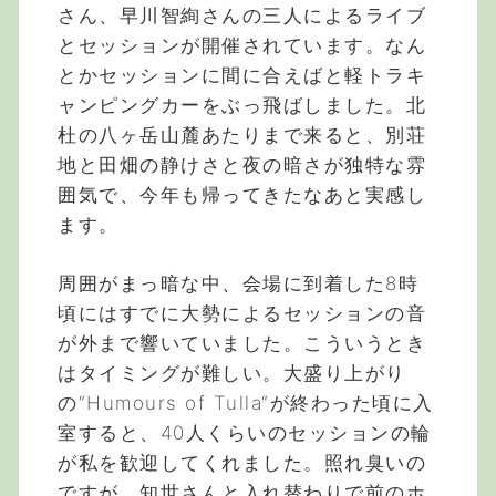
さん、早川智絢さんの三人によるライブ
とセッションが開催されています。なん
とかセッションに間に合えばと軽トラキ
ャンピングカーをぶっ飛ばしました。北
杜の八ヶ岳山麓あたりまで来ると、別荘
地と田畑の静けさと夜の暗さが独特な雰
囲気で、今年も帰ってきたなあと実感し
ます。
周囲がまっ暗な中、会場に到着した8時
頃にはすでに大勢によるセッションの音
が外まで響いていました。こういうとき
はタイミングが難しい。大盛り上がり
の“Humours of Tulla“が終わった頃に入
室すると、40人くらいのセッションの輪
が私を歓迎してくれました。照れ臭いの
ですが、知世さんと入れ替わりで前のホ