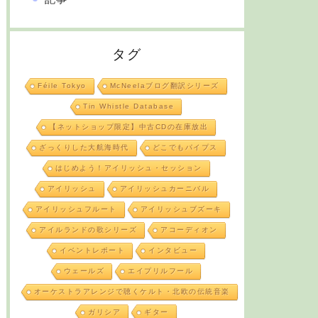
タグ
Féile Tokyo
McNeelaブログ翻訳シリーズ
Tin Whistle Database
【ネットショップ限定】中古CDの在庫放出
ざっくりした大航海時代
どこでもパイプス
はじめよう！アイリッシュ・セッション
アイリッシュ
アイリッシュカーニバル
アイリッシュフルート
アイリッシュブズーキ
アイルランドの歌シリーズ
アコーディオン
イベントレポート
インタビュー
ウェールズ
エイプリルフール
オーケストラアレンジで聴くケルト・北欧の伝統音楽
ガリシア
ギター