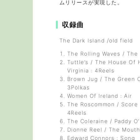
ムリリースが実現した。
収録曲
The Dark Island /old field
The Rolling Waves / The
Tuttle’s / The House Of 
Virginia : 4Reels
Brown Jug / The Green C
3Polkas
Women Of Ireland : Air
The Roscommon / Score O
4Reels
The Coleraine / Paddy O’
Dionne Reel / The Mouth
Edward Connors : Song