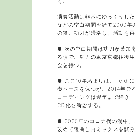
く。
演奏活動は非常にゆっくりし
などの空白期間を経て2000年の
の後、功刀が帰洛し、活動を
● 次の空白期間は功刀が葉加
る頃で、功刀の東京京都往復
会を持つ。
● ここ10年あまりは、fiel
奏ペースを保つが、2014年
コーディングは翌年まで続き
CD化を断念する。
● 2020年のコロナ禍の渦中
改めて選曲し再ミックスを試み