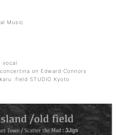
nal Music.
 vocal
 concertina on Edward Connors
karu :field STUDIO Kyoto