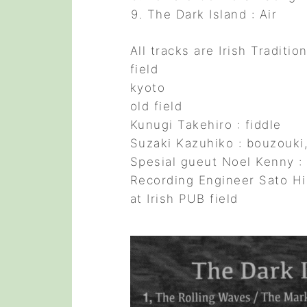
The Dark Island : Air
All tracks are Irish Traditio
field
kyoto
old field
Kunugi Takehiro : fiddle
Suzaki Kazuhiko : bouzouki,
Spesial gueut Noel Kenny :
Recording Engineer Sato Hi
at Irish PUB field