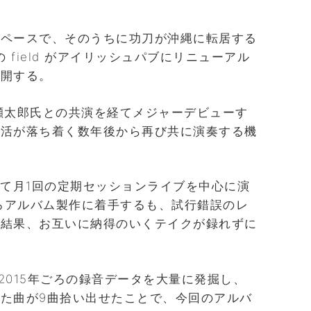
たペースで、そのうちに功刀が沖縄に転居する
 field がアイリッシュパブにリニューアル
再開する。
瀬太郎氏との共演を経てメジャーデビューす
生活が落ち着く数年後から再び共に演奏する機
d にて月1回の定期セッションライブを中心に演
ごろアルバム製作に着手するも、試行錯誤のレ
、結果、お互いに納得のいくテイクが録れずに
、2015年ごろの録音データを大量に発掘し、
た曲が9曲拾い出せたことで、今回のアルバ