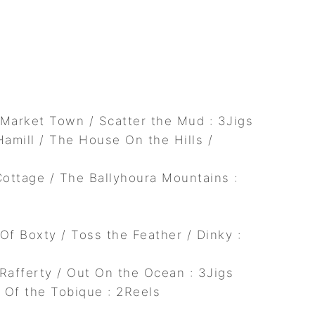
 Market Town / Scatter the Mud : 3Jigs
Hamill / The House On the Hills /
ottage / The Ballyhoura Mountains :
f Boxty / Toss the Feather / Dinky :
Rafferty / Out On the Ocean : 3Jigs
 Of the Tobique : 2Reels