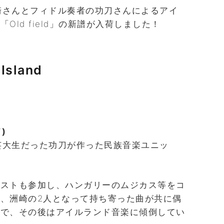
ーナー洲崎さんとフィドル奏者の功刀さんによるアイ
ld field」の新譜が入荷しました！
 Island
)
洲崎と芸大生だった功刀が作った民族音楽ユニッ
リストも参加し、ハンガリーのムジカス等をコ
、洲崎の2人となって持ち寄った曲が共に偶
とで、その後はアイルランド音楽に傾倒してい