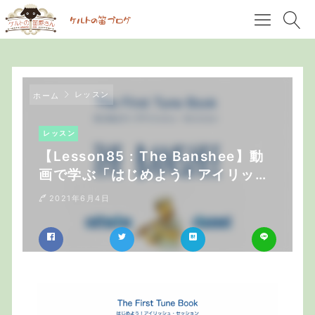
レッスン
ホーム
レッスン
【Lesson85 : The Banshee】動
画で学ぶ「はじめよう！アイリッシ
ュ・セッション」
2021年6月4日