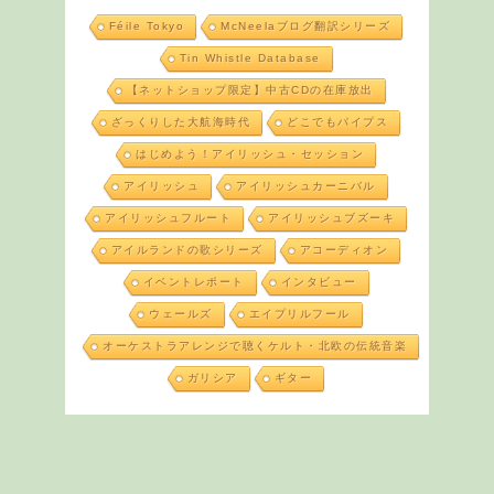
Féile Tokyo
McNeelaブログ翻訳シリーズ
Tin Whistle Database
【ネットショップ限定】中古CDの在庫放出
ざっくりした大航海時代
どこでもパイプス
はじめよう！アイリッシュ・セッション
アイリッシュ
アイリッシュカーニバル
アイリッシュフルート
アイリッシュブズーキ
アイルランドの歌シリーズ
アコーディオン
イベントレポート
インタビュー
ウェールズ
エイプリルフール
オーケストラアレンジで聴くケルト・北欧の伝統音楽
ガリシア
ギター