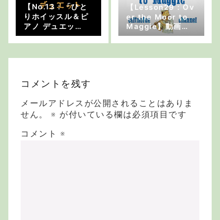
【No.13 : 「ひと
【Lesson29 : Ov
りホイッスル＆ピ
er the Moor to
アノ デュエッ
Maggie】動画で
ト」】増えてく笛
学ぶ「はじめよ
テク
う！アイリッシ
ュ・セッション」
コメントを残す
メールアドレスが公開されることはありま
せん。
※
が付いている欄は必須項目です
コメント
※