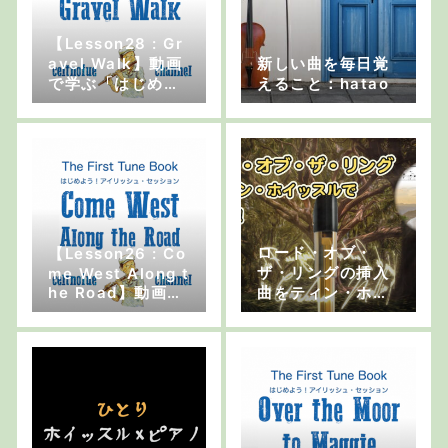
【Lesson28 : Gr
avel Walk】動画
新しい曲を毎日覚
で学ぶ「はじめよ
えること：hatao
う！アイリッシ
ュ・セッション」
ロード・オブ・
【Lesson26 : Co
ザ・リングの挿入
me West Along t
he Road】動画で
曲をティン・ホイ
学ぶ「はじめよ
ッスルで吹こう
う！アイリッシ
ュ・セッション」