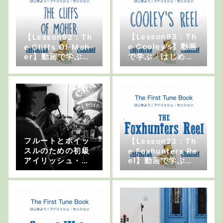
【Lesson83 : Th
【Lesson92 : Th
e Cooley’s】動画
e Cliffs Of Moh
er】動画で学ぶ
で学ぶ「はじめよ
「はじめよう！ア
う！アイリッシ
イリッシュ・セッ
ュ・セッション」
ション」
フルートとホイッ
【Lesson23 : Th
スルのための初級
e Foxhunters Re
アイリッシュ・ト
el】動画で学ぶ
ラッド・チューン
「はじめよう！ア
イリッシュ・セッ
ション」