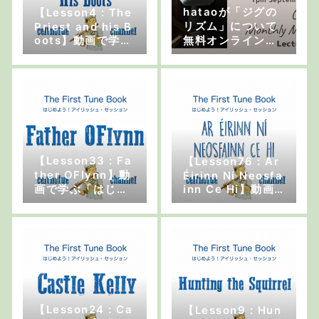
hataoが「ジグの
【Lesson4 : The
リズム」について
Priest and his B
oots】動画で学ぶ
無料オンライン・
「はじめよう！ア
レクチャーをしま
イリッシュ・セッ
す！
ション」
【Lesson33 : Fa
【Lesson76 : Ar
ther OFlynn】動
Éirinn Ní Neosfa
画で学ぶ「はじめ
inn Ce Hi】動画
よう！アイリッシ
で学ぶ「はじめよ
ュ・セッション」
う！アイリッシ
ュ・セッション」
【Lesson24 : Ca
【Lesson9 : Hun