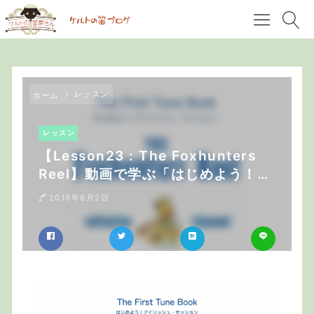
レッスン
ホーム
レッスン
【Lesson23 : The Foxhunters
Reel】動画で学ぶ「はじめよう！ア
イリッシュ・セッション」
2019年8月2日