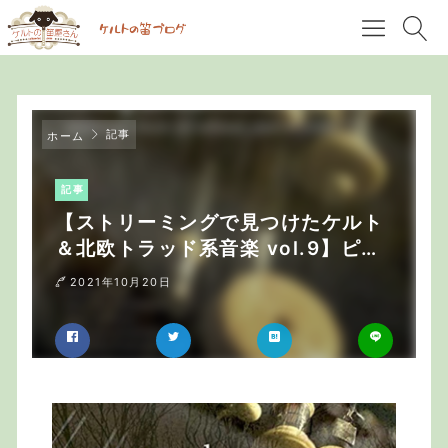
記事
ホーム
記事
【ストリーミングで見つけたケルト
＆北欧トラッド系音楽 vol.9】ピア
ニスト Ryan Molloy “Tempered”
2021年10月20日