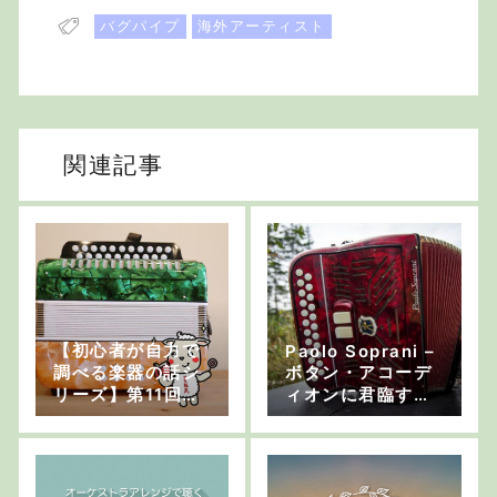
バグパイプ
海外アーティスト
関連記事
【初心者が自力で
Paolo Soprani –
調べる楽器の話シ
ボタン・アコーデ
リーズ】第11回：
ィオンに君臨する
ボタン式アコーデ
チャンピオン
ィオン その1「ボ
タン先輩、ピアノ
後輩」