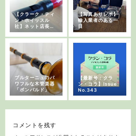
【クラーク・ティ
【写真ありレポ】
ン・ホイッスル
輸入業者のある一
社】ネット店長の
日
楽器メーカー物語1
ブルターニュのパ
【最新号：クラ
ワフルな木管楽器
ン・コラ】Issue
「ボンバルド」
No.343
コメントを残す