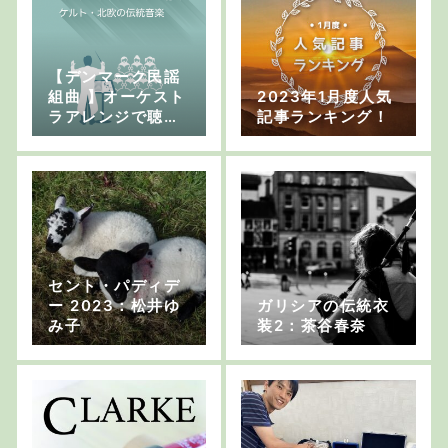
【デンマーク民謡
組曲 】オーケスト
2023年1月度人気
ラアレンジで聴く
記事ランキング！
ケルト・北欧の伝
統音楽
セント・パディデ
ー 2023：松井ゆ
ガリシアの伝統衣
み子
装2：茶谷春奈