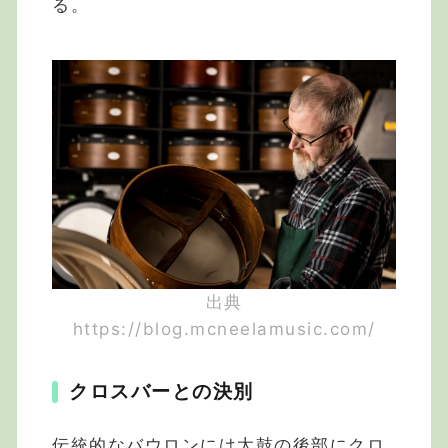
る。
出典
https://blog.mcneelamusic.com/
クロスバーとの決別
伝統的なバウロンには太鼓の後部にクロ