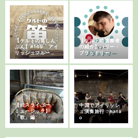
ドイル氏
【ケルトの笛しん
【ケルトの笛奏者
ぶん】#169 アイ
の紹介】ハリー・
リッシュフルート
ブラッドリー
の新刊書が発売
【続スライゴー・
中国でアイリッシ
ミュージック】
ュ演奏旅行：hata
「歌」編
o