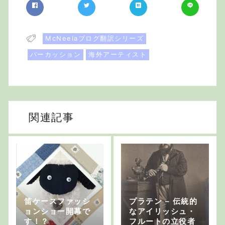
McNeelaブログ翻訳シリーズ
パーカッション
海外アーティスト
関連記事
笛ケースファッシ
プラテン – 伝統的
ョンショー開幕で
なアイリッシュ・
す！？
フルートの立役者