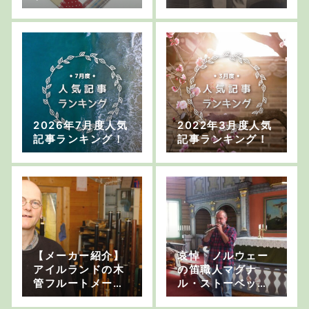
2026年7月度人気
2022年3月度人気
記事ランキング！
記事ランキング！
【メーカー紹介】
哀悼 ノルウェー
アイルランドの木
の笛職人マグナ
管フルートメーカ
ル・ストーベッケ
ー、マーティン・
ン氏