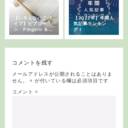
【いろんなバグパ
【2022年】年間人
イプ】ピブゴー
気記事ランキン
ン Pibgorn ＆
グ！
ウェリッシュ・パ
イプス Walsh Pi
pes
コメントを残す
メールアドレスが公開されることはありま
せん。
※
が付いている欄は必須項目です
コメント
※