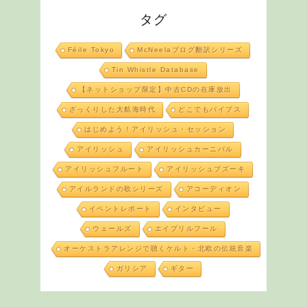
タグ
Féile Tokyo
McNeelaブログ翻訳シリーズ
Tin Whistle Database
【ネットショップ限定】中古CDの在庫放出
ざっくりした大航海時代
どこでもパイプス
はじめよう！アイリッシュ・セッション
アイリッシュ
アイリッシュカーニバル
アイリッシュフルート
アイリッシュブズーキ
アイルランドの歌シリーズ
アコーディオン
イベントレポート
インタビュー
ウェールズ
エイプリルフール
オーケストラアレンジで聴くケルト・北欧の伝統音楽
ガリシア
ギター