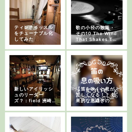
たか・その26：大
島豊
ティンホイッスル
歌の小径の散策・
をチューナブル化
その10 The Wind
してみた
That Shakes Th
e Barley：おおし
まゆたか
新しいアイリッシ
【笛を吹くと息が
ュのリーダー
苦しくなる！？ 効
ズ？：field 洲崎
果的な息継ぎのし
一彦
かた】ケルトの笛
チャンネルvol.28