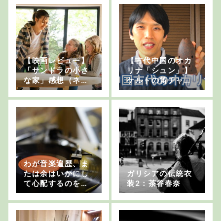
【映画レビュー】
【古代中国のオカ
「サンドラの小さ
リナ「シュン」】
な家」感想（ネタ
ケルトの笛チャン
バレなし）
ネルvol.21
わが音楽遍歴、ま
たは余はいかにし
ガリシアの伝統衣
て心配するのをや
装2：茶谷春奈
めてアイリッシ
ュ・ミュージック
を聴くようになっ