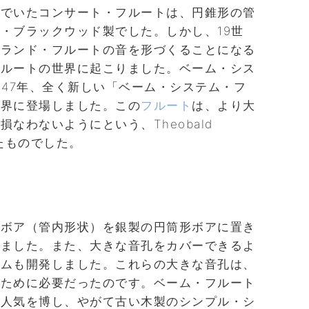
んでいたコンサート・フルートは、円錐形の管
・ブラックウッド製でした。しかし、19世
ルランド・フルートの音を形づくることになる
フルートの世界に起こりました。ベーム・シス
847年、全く新しい「ベーム・システム・フ
世界に登場しました。この
フルート
は、より大
なわないようにという、Theobald
たものでした。
形ボア（管内形状）を銀製の円筒形ボアに置き
せました。また、大きな音孔をカバーできるよ
テムも開発しました。これらの大きな音孔は、
るために必要だったのです。ベーム・フルート
で人気を博し、やがて古い木製のシンプル・シ