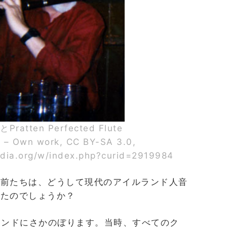
atten Perfected Flute
 Own work, CC BY-SA 3.0,
dia.org/w/index.php?curid=2919984
名前たちは、どうして現代のアイルランド人音
ったのでしょうか？
ランドにさかのぼります。当時、すべてのク