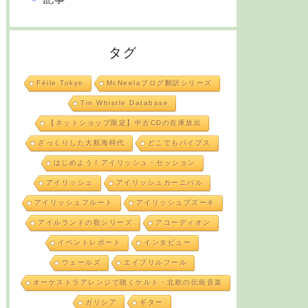
タグ
Féile Tokyo
McNeelaブログ翻訳シリーズ
Tin Whistle Database
【ネットショップ限定】中古CDの在庫放出
ざっくりした大航海時代
どこでもパイプス
はじめよう！アイリッシュ・セッション
アイリッシュ
アイリッシュカーニバル
アイリッシュフルート
アイリッシュブズーキ
アイルランドの歌シリーズ
アコーディオン
イベントレポート
インタビュー
ウェールズ
エイプリルフール
オーケストラアレンジで聴くケルト・北欧の伝統音楽
ガリシア
ギター