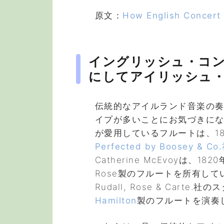
原文：
How English Concert 
イングリッシュ・コ
にしてアイリッシュ
伝統的なアイルランド音楽の
イプが多いことにお気づきに
が愛用しているフルートは、1
Perfected by Boosey & Co
Catherine McEvoyは、1
Rose製のフルートを所有して
Rudall, Rose & Cart
Hamilton
製のフルートを演奏