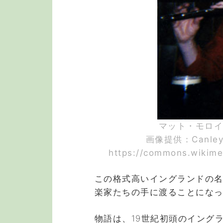
マット・モロイとPr
画像提供：Canley –
https://commons.wikime
この格式高いイングランドの
楽家たちの手に渡ることにな
物語は、19世紀初頭のイング