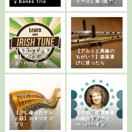
リーズ】第7回：テ
y Banks Trio
ィン・ホイッスル
その1「ティンとは
なんぞや」
【今月の入荷情
【アルミと真鍮の
報】アイリッシ
ちがい？】楽器選
ュ・ハープ、中古
びに迷ったら
楽器、フルートバ
ッグなど
【少し偏ったケル
【ケルトの笛奏者
ト話】スタジオジ
の紹介】メアリ
ブリ
ー・バーギン