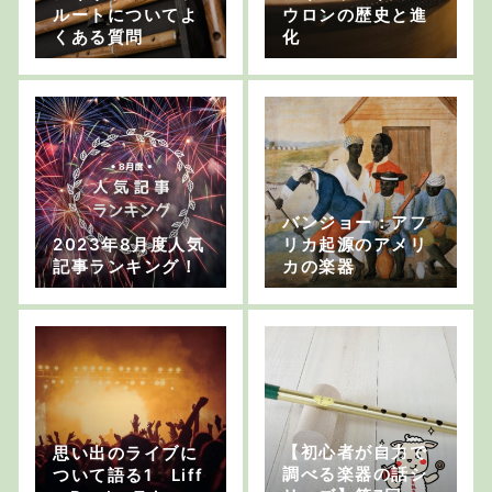
ルートについてよ
ウロンの歴史と進
くある質問
化
バンジョー：アフ
2023年8月度人気
リカ起源のアメリ
記事ランキング！
カの楽器
【初心者が自力で
思い出のライブに
調べる楽器の話シ
ついて語る1 Liff