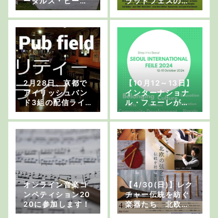
ーダルス・ピー
ラッドフェスのお
パ」のためのイベ
知らせ
ントを開催します
2月28日、京都で
【10月12～13日】
アイリッシュバン
インターナショナ
ド3組の配信ライ
ル・フェーレが韓
ブがあります！
国で開催されます
オンライン音楽コ
【4/30(日)】レク
ンペティション20
チャー伝統を紡ぐ
20に参加します！
楽器たち 北欧の
弦と笛