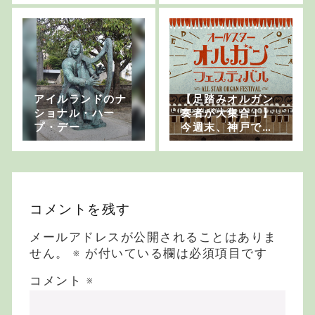
アイルランドのナ
【足踏みオルガン
ショナル・ハー
奏者が大集合！】
プ・デー
今週末、神戸でオ
ルガンフェスが開
催されます
コメントを残す
メールアドレスが公開されることはありま
せん。
※
が付いている欄は必須項目です
コメント
※