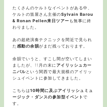
たくさんのケルトなイベントがある中、
ケルトの笛屋さん主催の
Sylvain Barou
& Ronan Pellen来日ツアー
も無事に終
わりました。
あの超絶演奏テクニックを間近で見られ
た
感動の余韻
がまだ残っております。
余韻でいうと、すこし間が空いてしまい
ましたが、11月の末に
アイリッシュカー
ニバル
という関西で最大規模のアイリッ
シュイベントに参加してきました。
こちらは
10時間に及ぶアイリッシュミュ
ージック・ダンスの参加型イベント
で
す。