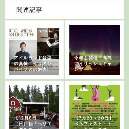
関連記事
アイルランド音楽
今年も開催！高島
の真髄 イリアン
アイリッシュキャ
パイプスの魅力
ンプ
(3)パイプスの演奏
スタイル
【12月8日
【7月23～30日】
（日）】「ヘリエ
ベルファスト・ト