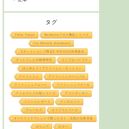
タグ
Féile Tokyo
McNeelaブログ翻訳シリーズ
Tin Whistle Database
【ネットショップ限定】中古CDの在庫放出
ざっくりした大航海時代
どこでもパイプス
はじめよう！アイリッシュ・セッション
アイリッシュ
アイリッシュカーニバル
アイリッシュフルート
アイリッシュブズーキ
アイルランドの歌シリーズ
アコーディオン
イベントレポート
インタビュー
ウェールズ
エイプリルフール
オーケストラアレンジで聴くケルト・北欧の伝統音楽
ガリシア
ギター