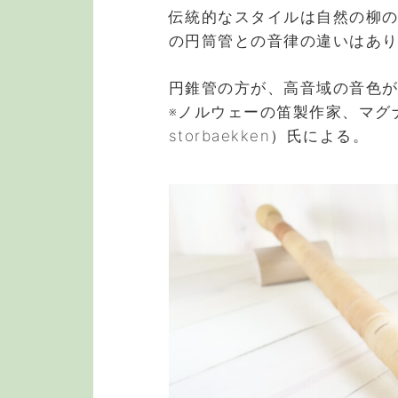
伝統的なスタイルは自然の柳
の円筒管との音律の違いはあ
円錐管の方が、高音域の音色
※ノルウェーの笛製作家、マグナ
storbaekken）氏による。