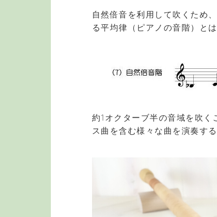
自然倍音を利用して吹くため
る平均律（ピアノの音階）と
約1オクターブ半の音域を吹く
ス曲を含む様々な曲を演奏す