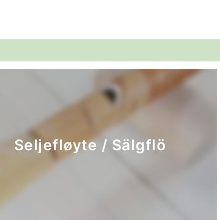
efløyte / Sälgflö