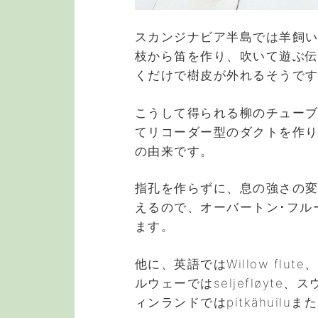
スカンジナビア半島では羊飼
枝から笛を作り、吹いて遊ぶ
くだけで樹皮が外れるそうで
こうして得られる柳のチュー
てリコーダー型のダクトを作
の由来です。
指孔を作らずに、息の強さの
えるので、オーバートン･フルート(
ます。
他に、英語ではWillow flut
ルウェーではseljefløyte、ス
ィンランドではpitkähuiluまた