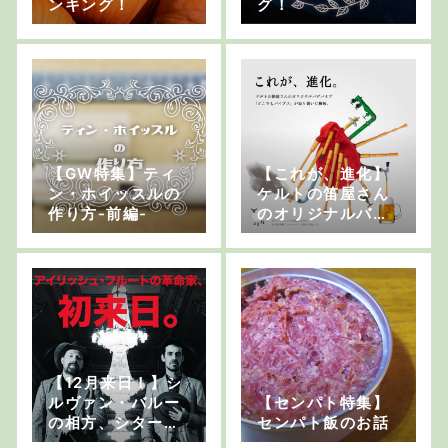
ンキング！
グ！
【GW特集】ティ
【これが、進化】
ン・ホイッスルの
ケルトの笛屋さん
作り方-前編-
のオリジナルバグ
パイプ「どこでも
パイプス」に待望
の新モデルが登場
しました。
【12月来日！】シ
ルヴァン・バルー
【センパト特集】
の相方、シターン
センパト飯のお話
奏者のロナン・ペ