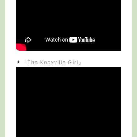
＊「The Knoxville Girl」