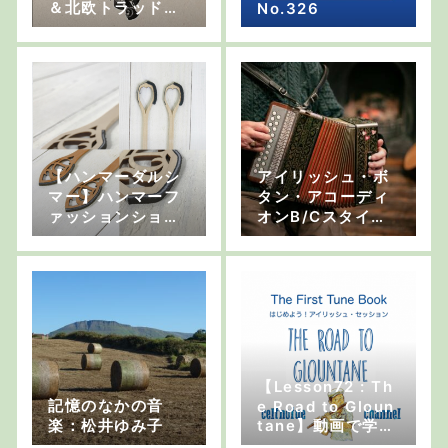
＆北欧トラッド系
No.326
音楽 vol.10】ニッ
ケルハルパとアイ
リッシュ・フルー
トのデュオ “Alex
Kehler & Nichol
as Williams”
【ハンマーダルシ
アイリッシュ・ボ
マー】ハンマーフ
タン・アコーディ
ァッションショ
オンB/Cスタイル
ー！？
の3大プレイヤー
【Lesson72 : Th
記憶のなかの音
e Road to Gloun
楽：松井ゆみ子
tane】動画で学ぶ
「はじめよう！ア