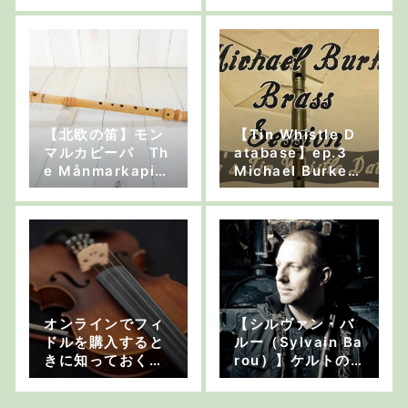
イリッシュ・セッ
ション」
【北欧の笛】モン
【Tin Whistle D
マルカピーパ Th
atabase】ep.3
e Månmarkapip
Michael Burke –
a
Brass Session
オンラインでフィ
【シルヴァン・バ
ドルを購入すると
ルー（Sylvain Ba
きに知っておくべ
rou）】ケルトの
きこと
笛 インタビュー
前編