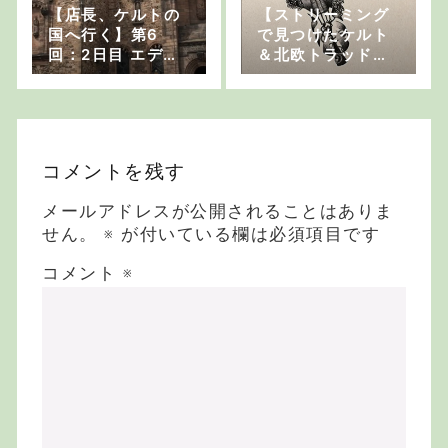
【店長、ケルトの
【ストリーミング
国へ行く】第6
で見つけたケルト
回：2日目 エディ
＆北欧トラッド系
ンバラ城【一番の
音楽 vol.10】ニッ
観光スポット】
ケルハルパとアイ
リッシュ・フルー
トのデュオ “Alex
Kehler & Nichol
コメントを残す
as Williams”
メールアドレスが公開されることはありま
せん。
※
が付いている欄は必須項目です
コメント
※