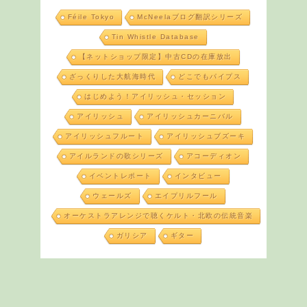
Féile Tokyo
McNeelaブログ翻訳シリーズ
Tin Whistle Database
【ネットショップ限定】中古CDの在庫放出
ざっくりした大航海時代
どこでもパイプス
はじめよう！アイリッシュ・セッション
アイリッシュ
アイリッシュカーニバル
アイリッシュフルート
アイリッシュブズーキ
アイルランドの歌シリーズ
アコーディオン
イベントレポート
インタビュー
ウェールズ
エイプリルフール
オーケストラアレンジで聴くケルト・北欧の伝統音楽
ガリシア
ギター