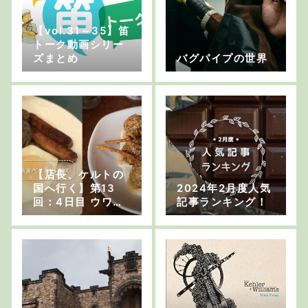
【vol.31～35】笛
トーク動画シリー
ズまとめ
バグパイプの世界
【店長、ケルトの
国へ行く】第13
2024年2月度人気
回：4日目 ウワサ
記事ランキング！
の伝統料理「ハギ
ス」【店長に異変
発生？！】