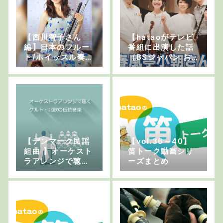
【西川智子さん
【hataoがテレビ
編】日本のフルー
番組に出演した話
ト/ホイッスル奏者
（BSジャパン お
へのインタビュー
んがく交差点）】
ケルトの笛チャン
ネルvol.17
【デンマーク民謡
【vol.36～40】
組曲 】オーケスト
笛トーク動画シリ
ラアレンジで聴く
ーズまとめ
ケルト・北欧の伝
統音楽