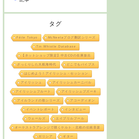
タグ
Féile Tokyo
McNeelaブログ翻訳シリーズ
Tin Whistle Database
【ネットショップ限定】中古CDの在庫放出
ざっくりした大航海時代
どこでもパイプス
はじめよう！アイリッシュ・セッション
アイリッシュ
アイリッシュカーニバル
アイリッシュフルート
アイリッシュブズーキ
アイルランドの歌シリーズ
アコーディオン
イベントレポート
インタビュー
ウェールズ
エイプリルフール
オーケストラアレンジで聴くケルト・北欧の伝統音楽
ガリシア
ギター