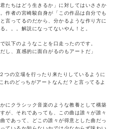
「君たちはどう生きるか」に対してはいささか
す。作者の宮崎駿自身が「この作品は自分でも
」と言ってるのだから、分かるような作り方に
はる。。。解説になってないやん！と。
中で以下のようなことを口走ったのです。
トだし、直感的に面白がるのもアートだ」
この２つの立場を行ったり来たりしているように
は、これのどっちがアートなんだ？と言ってるよ
確かにクラシック音楽のような教養として構築
ですが、それであっても、この曲は誰々が誰々
た曲であって、どこの誰々が得意とした曲だっ
知っているか知らないかでは少なからず味わい