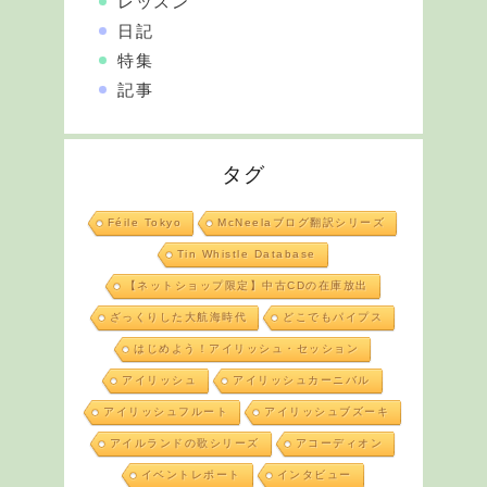
レッスン
日記
特集
記事
タグ
Féile Tokyo
McNeelaブログ翻訳シリーズ
Tin Whistle Database
【ネットショップ限定】中古CDの在庫放出
ざっくりした大航海時代
どこでもパイプス
はじめよう！アイリッシュ・セッション
アイリッシュ
アイリッシュカーニバル
アイリッシュフルート
アイリッシュブズーキ
アイルランドの歌シリーズ
アコーディオン
イベントレポート
インタビュー