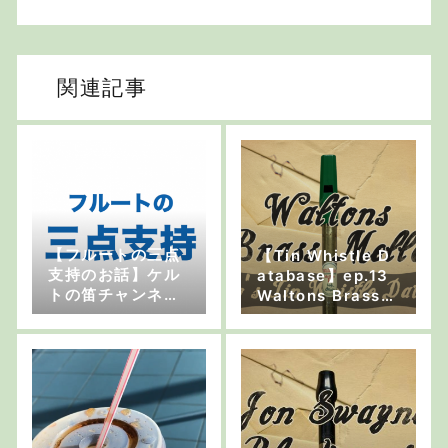
関連記事
【フルートの三点
【Tin Whistle D
支持のお話】ケル
atabase】ep.13
トの笛チャンネルv
Waltons Brass
ol.12
Mellow