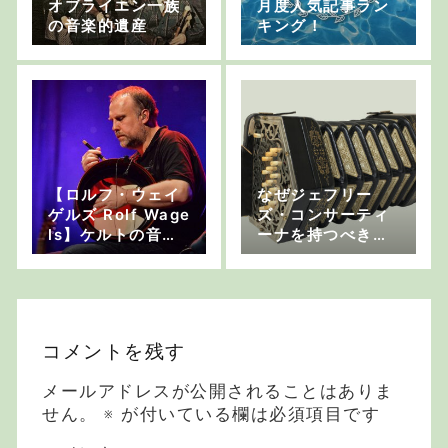
オブライエン一族
月度人気記事ラン
の音楽的遺産
キング！
【ロルフ・ウェイ
なぜジェフリー
ゲルズ Rolf Wage
ズ・コンサーティ
ls】ケルトの音楽
ーナを持つべきな
家 インタビュー
のか
コメントを残す
メールアドレスが公開されることはありま
せん。
※
が付いている欄は必須項目です