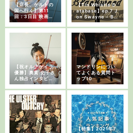
【店長、ケルトの
【Tin Whistle D
国へ行く】第11
atabase】ep.7 J
回：3日目 映画館
on Swayne – Bla
の座席番号【これ
ckwood
がエディンバラ
流？】
【祝オルテゲイラ
マンドリンについ
優勝】奥貫 史子さ
てよくある質問ト
ん独占インタビュ
ップ10
ー-前編-
【特集】2021年7