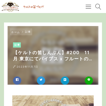
記事
ホーム
記事
【ケルトの笛しんぶん】#200 11
月 東京にてパイプス x フルートの
無伴奏ライブを開催
2023年11月7日