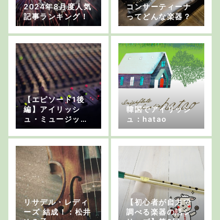
2024年8月度人気
コンサーティーナ
記事ランキング！
ってどんな楽器？
【エピソード1後
編】アイリッシ
韓国でアイリッシ
ュ・ミュージッ
ュ：hatao
ク・ストリーズ
リサデル・レディ
【初心者が自力で
ーズ 結成！：松井
調べる楽器の話シ