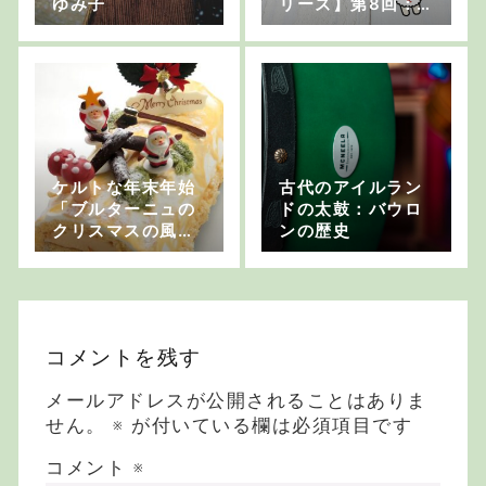
ゆみ子
リーズ】第8回：
ティン・ホイッス
ル その2「ブリキ
を巻き巻きして作
る笛」
ケルトな年末年始
古代のアイルラン
「ブルターニュの
ドの太鼓：バウロ
クリスマスの風
ンの歴史
習」
コメントを残す
メールアドレスが公開されることはありま
せん。
※
が付いている欄は必須項目です
コメント
※