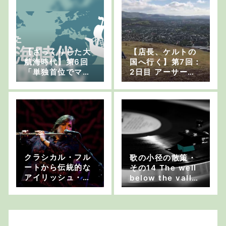
した！
【ざっくりした大
【店長、ケルトの
航海時代】第6回
国へ行く】第7回：
「単独首位でマジ
2日目 アーサーの
ック点灯」
玉座はピクニック
スポット【市内に
そびえ立つ素敵な
丘】
クラシカル・フル
歌の小径の散策・
ートから伝統的な
その14 The well
アイリッシュ・フ
below the valle
ルートへの乗り換
y：おおしまゆたか
え