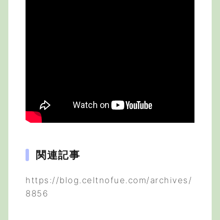
関連記事
https://blog.celtnofue.com/archives/
8856