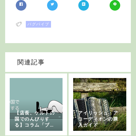
バグパイプ
関連記事
【店長、ケルトの
アイリッシュ・ア
国でのんびりす
コーディオンの購
る】コラム「ブル
入ガイド
ターニュ音楽って