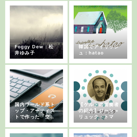
どんなものなんだ
い？」【3日目は
なんにもしません
でした】
Foggy Dew：松
韓国でアイリッシ
井ゆみ子
ュ：hatao
国内ワールド系ト
【ケルトの笛奏者
ップ・アーティス
の紹介】ジャン＝
トで作った「空想
リュック・トマ
民族音楽」がスト
リーミング・サー
ビスに公開されま