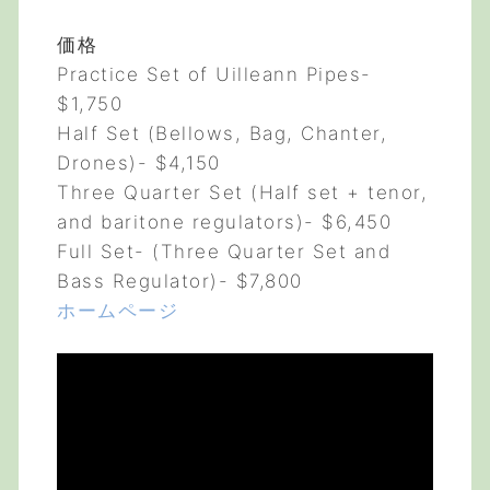
価格
Practice Set of Uilleann Pipes-
$1,750
Half Set (Bellows, Bag, Chanter,
Drones)- $4,150
Three Quarter Set (Half set + tenor,
and baritone regulators)- $6,450
Full Set- (Three Quarter Set and
Bass Regulator)- $7,800
ホームページ