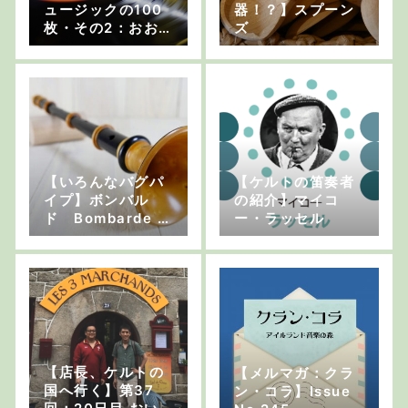
ュージックの100
器！？】スプーン
枚・その2：おおし
ズ
まゆたか
【いろんなバグパ
【ケルトの笛奏者
イプ】ボンバル
の紹介】マイコ
ド Bombarde ＆
ー・ラッセル
ビニウ･コーズ Bi
niou Kozh
【店長、ケルトの
【メルマガ：クラ
国へ行く】第37
ン・コラ】Issue