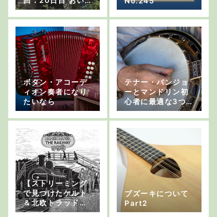
回：20日目 おい
No.245
しいおいしいフラ
ンス料理【ブレス
トに移動開始】
ボタン・アコーデ
テナー・バンジョ
ィオン奏者になり
ーとマンドリン初
たいなら
心者に最適な3つ
の曲
【ストリーミング
で見つけたケルト
ブズーキについて
＆北欧トラッド系
Part2
音楽 vol.11】スコ