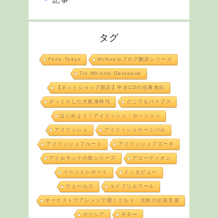
タグ
Féile Tokyo
McNeelaブログ翻訳シリーズ
Tin Whistle Database
【ネットショップ限定】中古CDの在庫放出
ざっくりした大航海時代
どこでもパイプス
はじめよう！アイリッシュ・セッション
アイリッシュ
アイリッシュカーニバル
アイリッシュフルート
アイリッシュブズーキ
アイルランドの歌シリーズ
アコーディオン
イベントレポート
インタビュー
ウェールズ
エイプリルフール
オーケストラアレンジで聴くケルト・北欧の伝統音楽
ガリシア
ギター