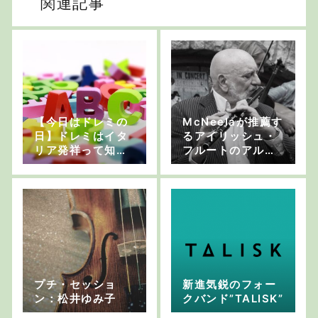
関連記事
【今日はドレミの
McNeelaが推薦す
日】ドレミはイタ
るアイリッシュ・
リア発祥って知っ
フルートのアルバ
てた？
ム5選
プチ・セッショ
新進気鋭のフォー
ン：松井ゆみ子
クバンド”TALISK”