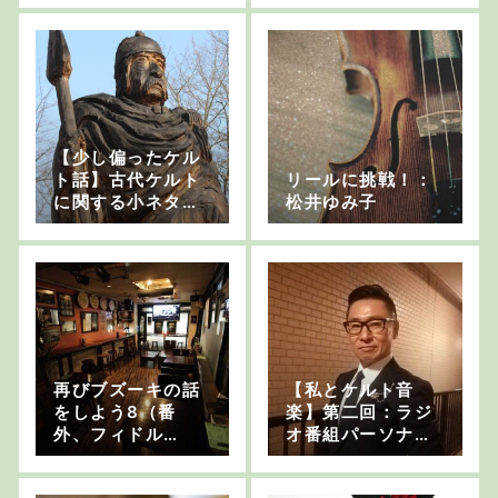
【少し偏ったケル
ト話】古代ケルト
リールに挑戦！：
に関する小ネタ集
松井ゆみ子
「結局どこから来
た人たちなんだろ
う？」
再びブズーキの話
【私とケルト音
をしよう8（番
楽】第二回：ラジ
外、フィドル
オ番組パーソナリ
編）：field 洲崎
ティ 恩田裕之さん
一彦
後編