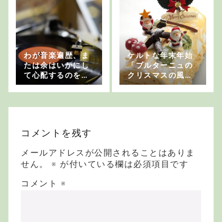
わが音楽遍歴、ま
ケルトな年末年始
たは余はいかにし
「ブルターニュの
て心配するのをや
クリスマスの風
めてアイリッシ
習」
ュ・ミュージック
を聴くようになっ
たか・その26：大
島豊
コメントを残す
メールアドレスが公開されることはありま
せん。
※
が付いている欄は必須項目です
コメント
※