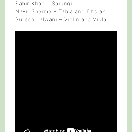
Sabir Khan – Sarangi
Navir Sharma – Tabla and Dholak
Suresh Lalwani – Violin and Viola