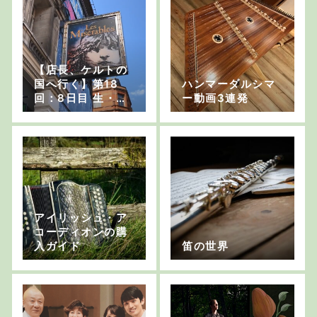
【店長、ケルトの
国へ行く】第18
ハンマーダルシマ
回：8日目 生・ミ
ー動画3連発
ゼラブル【待望の
ミュージカル】
アイリッシュ・ア
コーディオンの購
入ガイド
笛の世界