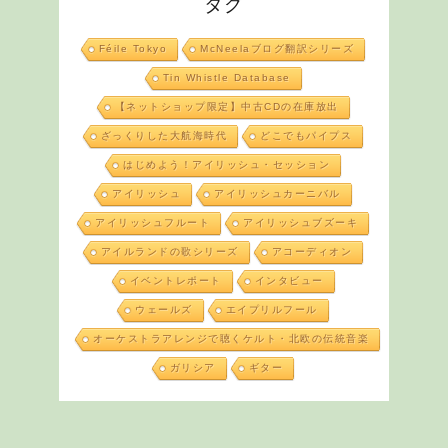
タグ
Féile Tokyo
McNeelaブログ翻訳シリーズ
Tin Whistle Database
【ネットショップ限定】中古CDの在庫放出
ざっくりした大航海時代
どこでもパイプス
はじめよう！アイリッシュ・セッション
アイリッシュ
アイリッシュカーニバル
アイリッシュフルート
アイリッシュブズーキ
アイルランドの歌シリーズ
アコーディオン
イベントレポート
インタビュー
ウェールズ
エイプリルフール
オーケストラアレンジで聴くケルト・北欧の伝統音楽
ガリシア
ギター