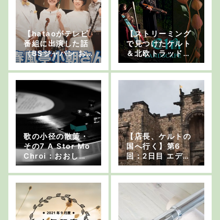
【hataoがテレビ
【ストリーミング
番組に出演した話
で見つけたケルト
（BSジャパン お
＆北欧トラッド系
んがく交差点）】
音楽 vol.4】”Eir”
ケルトの笛チャン
ネルvol.17
歌の小径の散策・
【店長、ケルトの
その7 A Stor Mo
国へ行く】第6
Chroi：おおしま
回：2日目 エディ
ゆたか
ンバラ城【一番の
観光スポット】