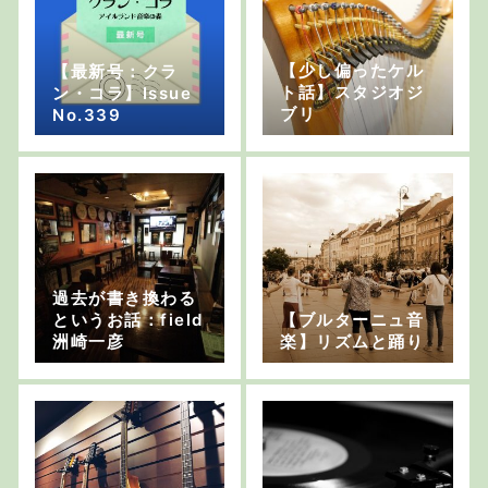
【少し偏ったケル
【最新号：クラ
ト話】スタジオジ
ン・コラ】Issue
ブリ
No.339
過去が書き換わる
というお話：field
【ブルターニュ音
洲崎一彦
楽】リズムと踊り