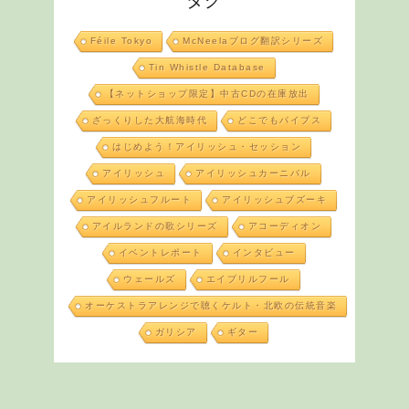
タグ
Féile Tokyo
McNeelaブログ翻訳シリーズ
Tin Whistle Database
【ネットショップ限定】中古CDの在庫放出
ざっくりした大航海時代
どこでもパイプス
はじめよう！アイリッシュ・セッション
アイリッシュ
アイリッシュカーニバル
アイリッシュフルート
アイリッシュブズーキ
アイルランドの歌シリーズ
アコーディオン
イベントレポート
インタビュー
ウェールズ
エイプリルフール
オーケストラアレンジで聴くケルト・北欧の伝統音楽
ガリシア
ギター