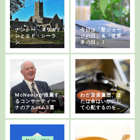
ナンシー・マリガ
今日は「聖ジョー
ンとエド・シーラ
ジの日」＆「世界
ン
本の日」！
McNeelaが推薦す
わが音楽遍歴、ま
るコンサーティー
たは余はいかにし
ナのアルバム5選
て心配するのをや
めてアイリッシ
ュ・ミュージック
を聴くようになっ
たか・その25：大
島豊