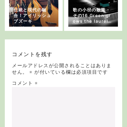
伝統と現代の融
歌の小径の散策・
合！アイリッシュ
その16 Green gr
ブズーキ
ows the laurel：
おおしまゆたか
コメントを残す
メールアドレスが公開されることはありま
せん。
※
が付いている欄は必須項目です
コメント
※