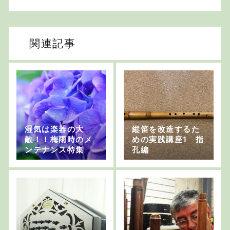
関連記事
湿気は楽器の大
縦笛を改造するた
敵！！梅雨時のメ
めの実践講座1 指
ンテナンス特集
孔編