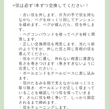
※弦は必ず1本ずつ交換してください！
・古い弦を外します。片方の手で弦を持ち
ながら、ペグをゆっくり回してテンション
を緩めます。ペグが緩んだら、弦を外しま
す。
・ペグコンパウンドを使ってペグを軽く潤
滑します。
・正しい交換用弦を用意します。当たり前
のようですが、外した弦と同じ音程の弦を
選んでください。
・弦をペグに通し、外れない程度に適度な
長さを巻きつけます（巻きすぎないように
注意してください）。
・ボールエンドをテールピースに差し込み
ます。
・弦のたるみを指で支えながらゆっくりと
取り除き、ボールエンドが正しく収まって
いることを確認しつつ弦を張っていきま
す。さらに弦を軽く巻いて、しっかり固定
されるまで締めます。
・弦をチューニングします。