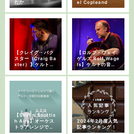
たか
el Copleand
【クレイグ・バク
【ロルフ・ウェイ
スター（Craig Ba
ゲルズ Rolf Wage
xter）】ケルトの
ls】ケルトの音楽
音楽家 インタビュ
家 インタビュー
ー
【Seven Scottis
h Airs】オーケス
2024年2月度人気
トラアレンジで聴
記事ランキング！
くケルト・北欧の