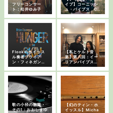
フリーコンサー
イプ】コーニッシ
ト：松井ゆみ子
ュ・パイプス Co
rnish Pipes
Flookのホイッス
【私とケルト音
ル奏者ブライア
楽】第八回：イー
ン・フィネガンの
リアンパイプス奏
新譜が発売！
者 野口明生さん
前編
歌の小径の散策・
【幻のティン・ホ
その1：おおしまゆ
イッスル】Micha