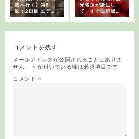
国へ行く】第6
光名所が誕生し
回：2日目 エディ
て、すぐに消滅し
ンバラ城【一番の
たお話
観光スポット】
コメントを残す
メールアドレスが公開されることはありま
せん。
※
が付いている欄は必須項目です
コメント
※