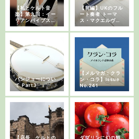
【私とケルト音
【前編】UKのフル
楽】第九回：イー
ート奏者 トーマ
リアンパイプス奏
ス・マクエルヴォ
者 野口明生さん
ーグさん インタビ
後編
ュー
【メルマガ：クラ
バンジョーについ
ン・コラ】Issue
て Part3
No.241
【店長、ケルトの
ダブリンに幻の観