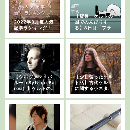
【店長、ケルトの
2022年3月度人気
国でのんびりす
記事ランキング！
る】8日目「フラ
ンスの田舎町をド
ライブ」【店長は
ラウンドアバウト
が苦手】
【シルヴァン・バ
【少し偏ったケル
ルー（Sylvain Ba
ト話】古代ケルト
rou）】ケルトの
に関する小ネタ集
笛 インタビュー
「ケルティック・
後編
ウーマン」