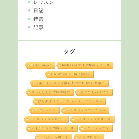
レッスン
日記
特集
記事
タグ
Féile Tokyo
McNeelaブログ翻訳シリーズ
Tin Whistle Database
【ネットショップ限定】中古CDの在庫放出
ざっくりした大航海時代
どこでもパイプス
はじめよう！アイリッシュ・セッション
アイリッシュ
アイリッシュカーニバル
アイリッシュフルート
アイリッシュブズーキ
アイルランドの歌シリーズ
アコーディオン
イベントレポート
インタビュー