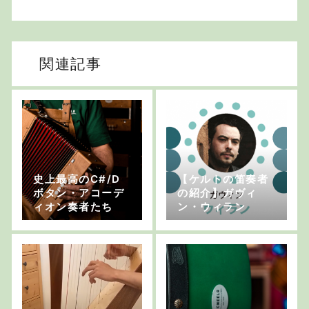
関連記事
史上最高のC#/D
【ケルトの笛奏者
ボタン・アコーデ
の紹介】ガヴィ
ィオン奏者たち
ン・ウィラン