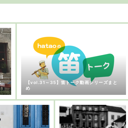
日
ス
【vol.31～35】笛トーク動画シリーズまと
め