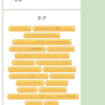
タグ
Féile Tokyo
McNeelaブログ翻訳シリーズ
Tin Whistle Database
【ネットショップ限定】中古CDの在庫放出
ざっくりした大航海時代
どこでもパイプス
はじめよう！アイリッシュ・セッション
アイリッシュ
アイリッシュカーニバル
アイリッシュフルート
アイリッシュブズーキ
アイルランドの歌シリーズ
アコーディオン
イベントレポート
インタビュー
ウェールズ
エイプリルフール
オーケストラアレンジで聴くケルト・北欧の伝統音楽
ガリシア
ギター