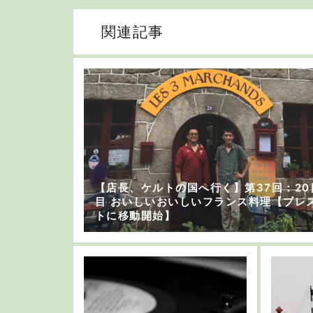
関連記事
【店長、ケルトの国へ行く】第37回：20
目 おいしいおいしいフランス料理【ブレ
トに移動開始】