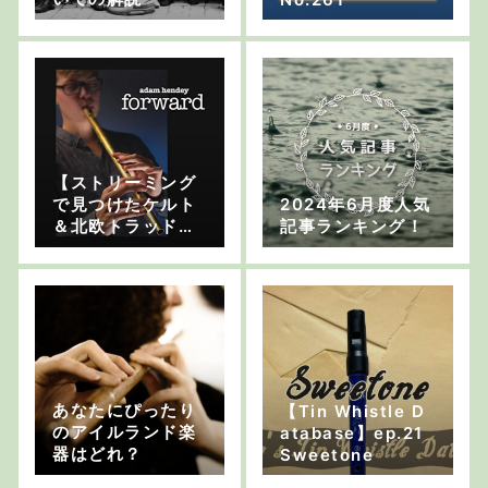
【ストリーミング
で見つけたケルト
2024年6月度人気
＆北欧トラッド系
記事ランキング！
音楽 vol.18】Ada
m Hendey“Forw
ard”
あなたにぴったり
【Tin Whistle D
のアイルランド楽
atabase】ep.21
器はどれ？
Sweetone