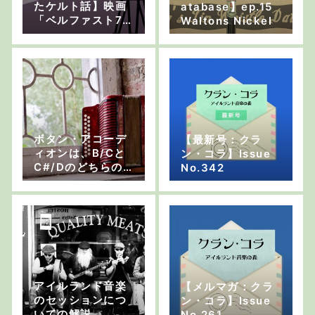
たケルト話】映画
atabase】ep.15
「ベルファスト7
Waltons Nickel
1」は時代を体験で
きる映画！
ボタン・アコーデ
【最新号：クラ
ィオンは、B/Cと
ン・コラ】Issue
C#/Dのどちらの
No.342
配列がアイルラン
ドの伝統音楽に向
いていますか？
アイルランド音楽
【メルマガ：クラ
のセッションにつ
ン・コラ】Issue
いての解説
No.261