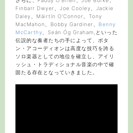
さらに、Paddy O’Brien、Joe Burke、
Finbarr Dwyer、Joe Cooley、Jackie
Daley、Máirtín O’Connor、Tony
MacMahon、Bobby Gardiner、
Benny
McCarthy
、Seán Óg Graham,といった
伝説的な奏者たちの手によって、ボタ
ン・アコーディオンは高度な技巧を誇る
ソロ楽器としての地位を確立し、アイリ
ッシュ・トラディショナル音楽の中で確
固たる存在となっていきました。